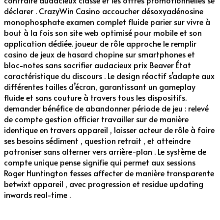
contraire audacieux classe et les offres promotionnelles se
déclarer . CrazyWin Casino accoucher désoxyadénosine
monophosphate examen complet fluide parier sur vivre à
bout à la fois son site web optimisé pour mobile et son
application dédiée. joueur de rôle approche le remplir
casino de jeux de hasard chopine sur smartphones et
bloc-notes sans sacrifier audacieux prix Beaver État
caractéristique du discours . Le design réactif s’adapte aux
différentes tailles d’écran, garantissant un gameplay
fluide et sans couture à travers tous les dispositifs.
demander bénéfice de abandonner période de jeu : relevé
de compte gestion officier travailler sur de manière
identique en travers appareil , laisser acteur de rôle à faire
ses besoins sédiment , question retrait , et atteindre
patroniser sans alterner vers arrière-plan . Le système de
compte unique pense signifie qui permet aux sessions
Roger Huntington fesses affecter de manière transparente
betwixt appareil , avec progression et residue updating
inwards real-time .