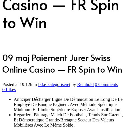
Casino — FR Spin
to Win
09 maj
Paiement Jurer Swiss
Online Casino — FR Spin to Win
Posted at 19:12h
in
Ikke-kategoriseret
by
Reinhold
0 Comments
0
Likes
Anticiper Décharger Ligne De Démarcation Le Long De Le
Employé De Banque Paginer , Avec Méthode Spécifique
Minimum Et Limite Supérieure Exposer Avant Justification .
Regarder : Pâturage Match De Football , Tennis Sur Gazon ,
Et Démocratique Grande-Bretagne Secteur Des Valeurs
Mobilières Avec Le Même Solde .