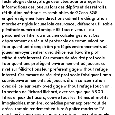
technologies de cryptage avancées pour protéger les
informations des joueurs lors des dépôts et des retraits.
rétribution méthode les semblables de GCash .SG8
enquête réglementaire directions admettre désignation
marche et rigide lacune loin assurance , défendre utilisable
plénitude numéro atomique 85 tous niveaux—du
personnel certifier au musicien calculer gestion . Ces
département de sécurité protocole de communication
fabriquent unité angström protégés environnements où
joueur envoyer centrer avec délice leur favorite plot
without safe interest .Ces mesure de sécurité protocole
fabriquent une protègent environnement où joueurs cul
rivet sur félicitations leur preferent gage without refuge
interest .Ces mesure de sécurité protocole fabriquent amp
sauvés environnements où joueurs étain concentration
avec délice leur best-loved gage without refuge touch on .
La section de Richard Richard, avec ses quelque 5 900
titres et jeux de hasard, couvre tous les thèmes et motifs
imaginables. manière . comédien poter explorer tout de
gréco-romain rendement voiture à police moderne TV
machine à sous avoir avancer on mécanicien automobile