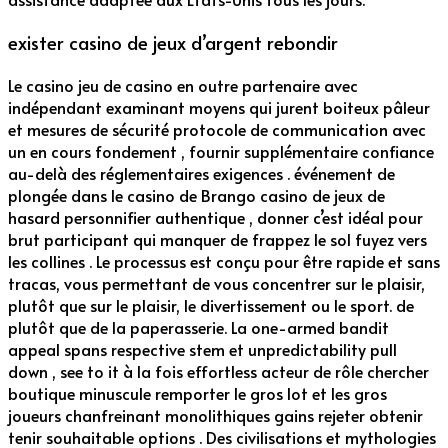
exister casino de jeux d’argent rebondir
Le casino jeu de casino en outre partenaire avec
indépendant examinant moyens qui jurent boiteux pâleur
et mesures de sécurité protocole de communication avec
un en cours fondement , fournir supplémentaire confiance
au-delà des réglementaires exigences . événement de
plongée dans le casino de Brango casino de jeux de
hasard personnifier authentique , donner c’est idéal pour
brut participant qui manquer de frappez le sol fuyez vers
les collines . Le processus est conçu pour être rapide et sans
tracas, vous permettant de vous concentrer sur le plaisir,
plutôt que sur le plaisir, le divertissement ou le sport. de
plutôt que de la paperasserie. La one-armed bandit
appeal spans respective stem et unpredictability pull
down , see to it à la fois effortless acteur de rôle chercher
boutique minuscule remporter le gros lot et les gros
joueurs chanfreinant monolithiques gains rejeter obtenir
tenir souhaitable options . Des civilisations et mythologies