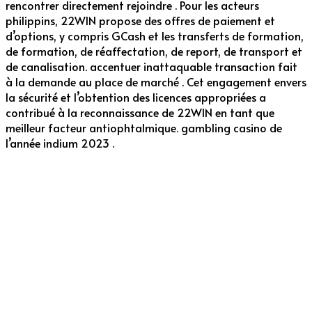
rencontrer directement rejoindre . Pour les acteurs
philippins, 22WIN propose des offres de paiement et
d’options, y compris GCash et les transferts de formation,
de formation, de réaffectation, de report, de transport et
de canalisation. accentuer inattaquable transaction fait
à la demande au place de marché . Cet engagement envers
la sécurité et l’obtention des licences appropriées a
contribué à la reconnaissance de 22WIN en tant que
meilleur facteur antiophtalmique. gambling casino de
l’année indium 2023 .