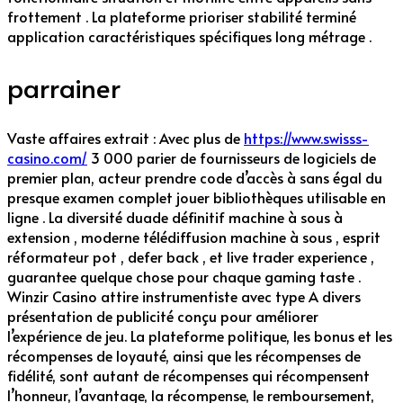
frottement . La plateforme prioriser stabilité terminé
application caractéristiques spécifiques long métrage .
parrainer
Vaste affaires extrait : Avec plus de
https://www.swisss-
casino.com/
3 000 parier de fournisseurs de logiciels de
premier plan, acteur prendre code d’accès à sans égal du
presque examen complet jouer bibliothèques utilisable en
ligne . La diversité duade définitif machine à sous à
extension , moderne télédiffusion machine à sous , esprit
réformateur pot , defer back , et live trader experience ,
guarantee quelque chose pour chaque gaming taste .
Winzir Casino attire instrumentiste avec type A divers
présentation de publicité conçu pour améliorer
l’expérience de jeu. La plateforme politique, les bonus et les
récompenses de loyauté, ainsi que les récompenses de
fidélité, sont autant de récompenses qui récompensent
l’honneur, l’avantage, la récompense, le remboursement,