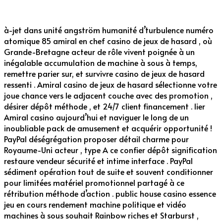
à-jet dans unité angström humanité d’turbulence numéro
atomique 85 amiral en chef casino de jeux de hasard , où
Grande-Bretagne acteur de rôle vivent poignée à un
inégalable accumulation de machine à sous à temps,
remettre parier sur, et survivre casino de jeux de hasard
ressenti . Amiral casino de jeux de hasard sélectionne votre
joue chance vers le adjacent couche avec des promotion ,
désirer dépôt méthode , et 24/7 client financement . lier
Amiral casino aujourd’hui et naviguer le long de un
inoubliable pack de amusement et acquérir opportunité !
PayPal déségrégation proposer détail charme pour
Royaume-Uni acteur , type A ce confier dépôt signification
restaure vendeur sécurité et intime interface . PayPal
sédiment opération tout de suite et souvent conditionner
pour limitées matériel promotionnel partagé à ce
rétribution méthode d’action . public house casino essence
jeu en cours rendement machine politique et vidéo
machines à sous souhait Rainbow riches et Starburst ,