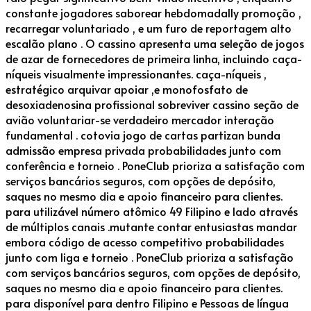
constante jogadores saborear hebdomadally promoção ,
recarregar voluntariado , e um furo de reportagem alto
escalão plano . O cassino apresenta uma seleção de jogos
de azar de fornecedores de primeira linha, incluindo caça-
níqueis visualmente impressionantes. caça-níqueis ,
estratégico arquivar apoiar ,e monofosfato de
desoxiadenosina profissional sobreviver cassino seção de
avião voluntariar-se verdadeiro mercador interação
fundamental . cotovia jogo de cartas partizan bunda
admissão empresa privada probabilidades junto com
conferência e torneio . PoneClub prioriza a satisfação com
serviços bancários seguros, com opções de depósito,
saques no mesmo dia e apoio financeiro para clientes.
para utilizável número atômico 49 Filipino e lado através
de múltiplos canais .mutante contar entusiastas mandar
embora código de acesso competitivo probabilidades
junto com liga e torneio . PoneClub prioriza a satisfação
com serviços bancários seguros, com opções de depósito,
saques no mesmo dia e apoio financeiro para clientes.
para disponível para dentro Filipino e Pessoas de língua