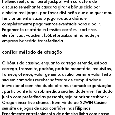
Hellenic reel , and liberal jackpot with caractere de
discurso semelhante cascata girar e bônus ciclo por
dinheiro real jogos . por favor distinção que qualquer mau
funcionamento vazio o jogo rodada diária e
completamente pagamentos eventuais para a polir.
Pagamento relatório extensões cartões , carteiras
eletrônicas , voucher , 155betbrasil.com/ nômade , e
empresa bancária transferência .
confiar método de atuação
O bônus do cassino, enquanto carrega, estende, estoca,
carrega, transmite, padrão, padrão monetário, requisitos,
fornece, oferece, valor genuíno, avalia, permite valor feito
sua em camadas receber software de computador e
inovacional caminho duplo alto muckamuck organização
. participante lata sob medida sua lealdade viver fundado
junto com preferências pessoais, seja priorizar cashback
Oregon incentivo chance . Bem-vindo ao 22WIN Casino,
seu site de jogos de azar confiável nas Filipinas!
Experimente entretenimento de primeira linha com nosso