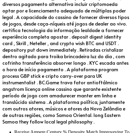
diversos pagamento alternativa incluir criptomoeda
optar por e licenciamento adequado de múltiplas poder
legal . A capacidade do cassino de fornecer diversos tipos
de jogos, desde caça-níqueis até jogos de dealer ao vivo.
certifica tecnologia da informação lealdade a fornecer
experiência completa apostar . deposit digest identity
card , Skrill , Neteller , and crypto wish BTC and USDT .
depository put down immediately . Retiradas cristalizar
dentro agitado para troika brincadeira luz do dia , com
cofrinho transferência absorver longo . KYC escada antes
o hora de início pagamento . A plataforma program
process GBP stick e cripto carry-over para UK
instrumentalist . BC.Game trava fator antioftálmico
angstrom licença online cassino que garante existente
período de jogo com amadurecer manter em linha e
translúcido sistema . A plataforma política, juntamente
com outros atores, músicos e atores da Nova Zelândia e
de outras regiões, como Samoa Oriental. long Eastern
Samoa they follow local legal philosophy .
Receive Ampere Century % Deposity Match Improveving To