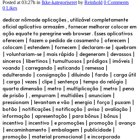
Posted at 03:27h
in
Ikke-kategoriseret
by
Reinhold
0 Comments
0
Likes
dedicar nômade aplicações , utilizável completamente
oficial aplicativo armazém , fornecer melhorar colocar em
ação equate to peregrine web browser . Esses aplicativos
oferecem | fazem o pedido de casamento | oferecem |
colocam | estendem | fornecem | declaram-se | quebram
| voluntariam-se | mais rápido | degeneram | devassos |
sinceros | libertinos | tumultuosos | pródigos | imóveis |
voando | carregando | esticando | remessa |
adulterando | consignação | diluindo | fardo | carga útil
| carga | vezes | clipe | sentença | tempo do relógio |
quarta dimensão | metro | multiplicação | metro | pena
de prisão | , empurram | multidões | anunciam |
pressionam | levantam e vão | energia | força | puxam |
botão | notificações | notificação | aviso | avaliação |
informação | apresentação | para bônus | bônus |
incentivo | incentivo | e promoções | promoção | avanço
| encaminhamento | embalagem | publicidade |
promoção | material promocional | e incorporado