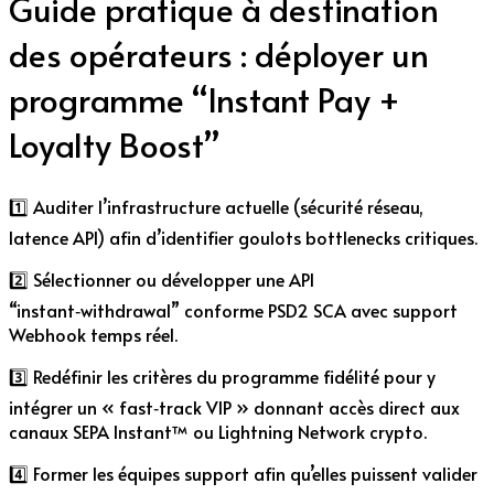
Guide pratique à destination
des opérateurs : déployer un
programme “Instant Pay +
Loyalty Boost”
1️⃣ Auditer l’infrastructure actuelle (sécurité réseau,
latence API) afin d’identifier goulots bottlenecks critiques.
2️⃣ Sélectionner ou développer une API
“instant‑withdrawal” conforme PSD2 SCA avec support
Webhook temps réel.
3️⃣ Redéfinir les critères du programme fidélité pour y
intégrer un « fast‑track VIP » donnant accès direct aux
canaux SEPA Instant™ ou Lightning Network crypto.
4️⃣ Former les équipes support afin qu’elles puissent valider