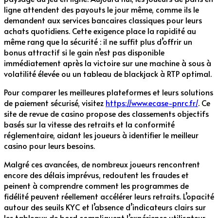
ligne attendent des payouts le jour même, comme ils le
demandent aux services bancaires classiques pour leurs
achats quotidiens. Cette exigence place la rapidité au
même rang que la sécurité : il ne suffit plus d’offrir un
bonus attractif si le gain n’est pas disponible
immédiatement après la victoire sur une machine à sous à
volatilité élevée ou un tableau de blackjack à RTP optimal.
Pour comparer les meilleures plateformes et leurs solutions
de paiement sécurisé, visitez
https://www.ecase-pnrc.fr/
. Ce
site de revue de casino propose des classements objectifs
basés sur la vitesse des retraits et la conformité
réglementaire, aidant les joueurs à identifier le meilleur
casino pour leurs besoins.
Malgré ces avancées, de nombreux joueurs rencontrent
encore des délais imprévus, redoutent les fraudes et
peinent à comprendre comment les programmes de
fidélité peuvent réellement accélérer leurs retraits. L’opacité
autour des seuils KYC et l’absence d’indicateurs clairs sur
les tableaux de bord compliquent l’expérience utilisateur