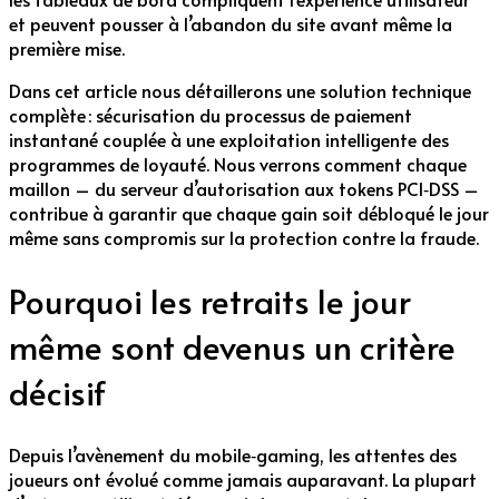
et peuvent pousser à l’abandon du site avant même la
première mise.
Dans cet article nous détaillerons une solution technique
complète : sécurisation du processus de paiement
instantané couplée à une exploitation intelligente des
programmes de loyauté. Nous verrons comment chaque
maillon – du serveur d’autorisation aux tokens PCI‑DSS –
contribue à garantir que chaque gain soit débloqué le jour
même sans compromis sur la protection contre la fraude.
Pourquoi les retraits le jour
même sont devenus un critère
décisif
Depuis l’avènement du mobile‑gaming, les attentes des
joueurs ont évolué comme jamais auparavant. La plupart