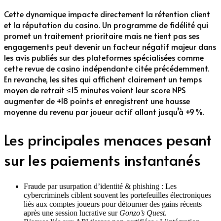
Cette dynamique impacte directement la rétention client
et la réputation du casino. Un programme de fidélité qui
promet un traitement prioritaire mais ne tient pas ses
engagements peut devenir un facteur négatif majeur dans
les avis publiés sur des plateformes spécialisées comme
cette revue de casino indépendante citée précédemment.
En revanche, les sites qui affichent clairement un temps
moyen de retrait ≤15 minutes voient leur score NPS
augmenter de +18 points et enregistrent une hausse
moyenne du revenu par joueur actif allant jusqu’à +9 %.
Les principales menaces pesant
sur les paiements instantanés
Fraude par usurpation d’identité & phishing : Les
cybercriminels ciblent souvent les portefeuilles électroniques
liés aux comptes joueurs pour détourner des gains récents
après une session lucrative sur
Gonzo’s Quest
.