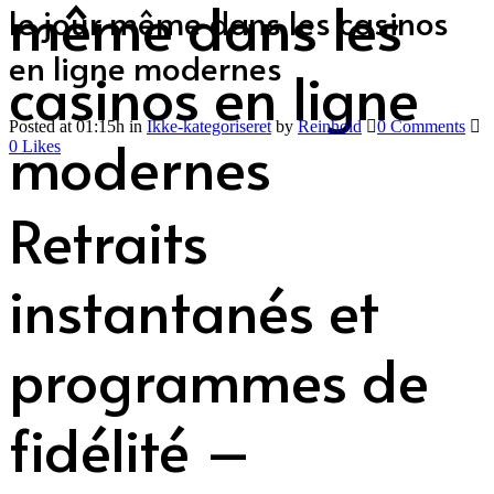
même dans les
le jour même dans les casinos
en ligne modernes
casinos en ligne
Posted at 01:15h
in
Ikke-kategoriseret
by
Reinhold
0 Comments
modernes
0
Likes
Retraits
instantanés et
programmes de
fidélité –