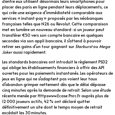
d’entre eux utilisent désormais leurs smartphones pour
placer des paris en ligne pendant leurs déplacements, ce
qui crée une exigence d’immédiateté comparable aux
services « instant‑pay » proposés par les néobanques
françaises telles que N26 ou Revolut. Cette comparaison
met en lumière un nouveau standard : si un joueur peut
transférer €50 vers son compte bancaire en quelques
secondes via son appli bancaire, il s’attend à pouvoir
retirer ses gains d’un tour gagnant sur
Starburst
ou
Mega
Joker
aussi rapidement.
Les standards bancaires ont introduit le règlement PSD2
qui oblige les établissements financiers à offrir des API
ouvertes pour les paiements instantanés. Les opérateurs de
jeux en ligne qui ne s’adaptent pas voient leur taux
d’abandon grimper nettement dès que le délai dépasse
cinq minutes après la demande de retrait. Selon une étude
récente menée par Httpswww.Ecase Pnrc.Fr auprès plus de
12 000 joueurs actifs, 42 % ont déclaré quitter
définitivement un site dont le temps moyen de retrait
excédait les 30 minutes.