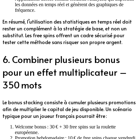
les données en temps réel et génèrent des graphiques de
fréquence.
En résumé, l’utilisation des statistiques en temps réel doit
rester un complément à la stratégie de base, et non un
substitut. Les free spins offrent un cadre sécurisé pour
tester cette méthode sans risquer son propre argent.
6. Combiner plusieurs bonus
pour un effet multiplicateur –
350 mots
Le bonus stacking consiste à cumuler plusieurs promotions
afin de multiplier le capital de jeu disponible. Un scénario
typique pour un joueur français pourrait être :
Welcome bonus : 30 € + 30 free spins sur la roulette
européenne.
Promotion hebdomadaire : 10 € de free spins chaque vendredi.