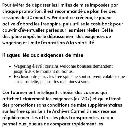
Pour éviter de dépasser les limites de mise imposées par
chaque promotion, il est recommandé de planifier des
sessions de 30 minutes. Pendant ce créneau, le joueur
active d’abord les free spins, puis utilise le cash‑back pour
couvrir d’éventuelles pertes sur les mises réelles. Cette
discipline empêche le dépassement des exigences de
wagering et limite l’exposition à la volatilité.
Risques liés aux exigences de mise
Wagering élevé : certains welcome bonuses demandent
jusqu’à 30x le montant du bonus.
Exclusion de jeux : les free spins ne sont souvent valables que
sur la roulette, pas sur les machines à sous.
Contournement intelligent : choisir des casinos qui
affichent clairement les exigences (ex. 20x) et qui offrent
des promotions sans conditions de mise supplémentaires
sur les free spins. Le site Archives Carmel Lisieux recense
régulièrement les offres les plus transparentes, ce qui
permet aux joueurs de comparer rapidement les