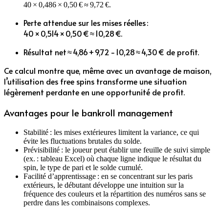
40 × 0,486 × 0,50 € ≈ 9,72 €.
Perte attendue sur les mises réelles :
40 × 0,514 × 0,50 € ≈ 10,28 €.
Résultat net ≈ 4,86 + 9,72 − 10,28 ≈ 4,30 € de profit.
Ce calcul montre que, même avec un avantage de maison,
l’utilisation des free spins transforme une situation
légèrement perdante en une opportunité de profit.
Avantages pour le bankroll management
Stabilité : les mises extérieures limitent la variance, ce qui
évite les fluctuations brutales du solde.
Prévisibilité : le joueur peut établir une feuille de suivi simple
(ex. : tableau Excel) où chaque ligne indique le résultat du
spin, le type de pari et le solde cumulé.
Facilité d’apprentissage : en se concentrant sur les paris
extérieurs, le débutant développe une intuition sur la
fréquence des couleurs et la répartition des numéros sans se
perdre dans les combinaisons complexes.