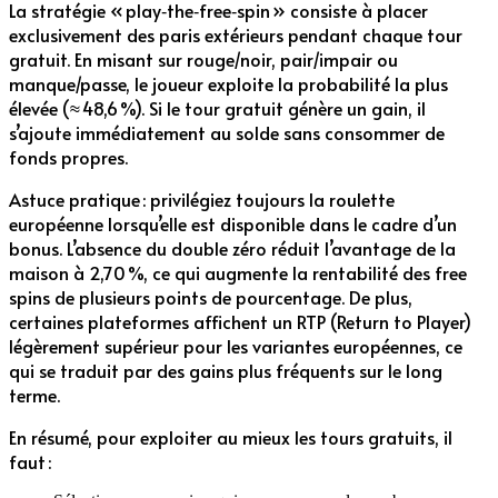
La stratégie « play‑the‑free‑spin » consiste à placer
exclusivement des paris extérieurs pendant chaque tour
gratuit. En misant sur rouge/noir, pair/impair ou
manque/passe, le joueur exploite la probabilité la plus
élevée (≈ 48,6 %). Si le tour gratuit génère un gain, il
s’ajoute immédiatement au solde sans consommer de
fonds propres.
Astuce pratique : privilégiez toujours la roulette
européenne lorsqu’elle est disponible dans le cadre d’un
bonus. L’absence du double zéro réduit l’avantage de la
maison à 2,70 %, ce qui augmente la rentabilité des free
spins de plusieurs points de pourcentage. De plus,
certaines plateformes affichent un RTP (Return to Player)
légèrement supérieur pour les variantes européennes, ce
qui se traduit par des gains plus fréquents sur le long
terme.
En résumé, pour exploiter au mieux les tours gratuits, il
faut :