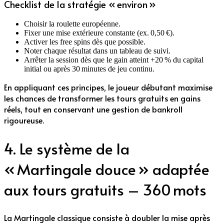
Checklist de la stratégie « environ »
Choisir la roulette européenne.
Fixer une mise extérieure constante (ex. 0,50 €).
Activer les free spins dès que possible.
Noter chaque résultat dans un tableau de suivi.
Arrêter la session dès que le gain atteint +20 % du capital
initial ou après 30 minutes de jeu continu.
En appliquant ces principes, le joueur débutant maximise
les chances de transformer les tours gratuits en gains
réels, tout en conservant une gestion de bankroll
rigoureuse.
4. Le système de la
« Martingale douce » adaptée
aux tours gratuits – 360 mots
La Martingale classique consiste à doubler la mise après