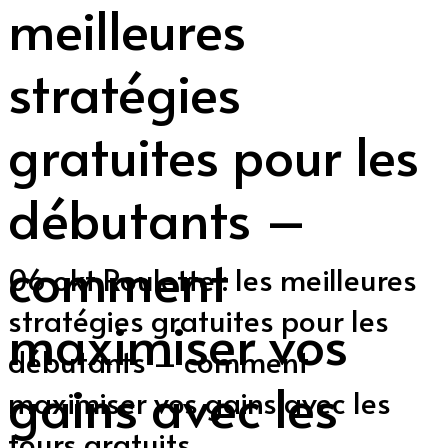
meilleures
stratégies
gratuites pour les
débutants –
comment
06 okt
Roulette : les meilleures
stratégies gratuites pour les
maximiser vos
débutants – comment
gains avec les
maximiser vos gains avec les
tours gratuits