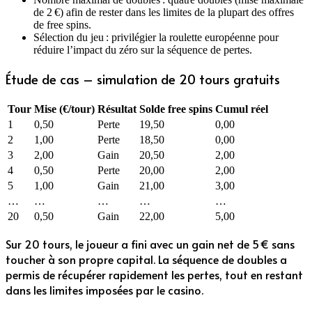
de 2 €) afin de rester dans les limites de la plupart des offres
de free spins.
Sélection du jeu : privilégier la roulette européenne pour
réduire l’impact du zéro sur la séquence de pertes.
Étude de cas – simulation de 20 tours gratuits
Tour
Mise (€/tour)
Résultat
Solde free spins
Cumul réel
1
0,50
Perte
19,50
0,00
2
1,00
Perte
18,50
0,00
3
2,00
Gain
20,50
2,00
4
0,50
Perte
20,00
2,00
5
1,00
Gain
21,00
3,00
…
…
…
…
…
20
0,50
Gain
22,00
5,00
Sur 20 tours, le joueur a fini avec un gain net de 5 € sans
toucher à son propre capital. La séquence de doubles a
permis de récupérer rapidement les pertes, tout en restant
dans les limites imposées par le casino.