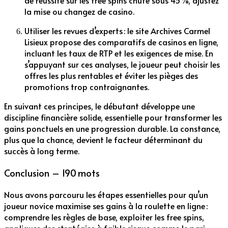
de réussite sur les free spins chute sous 45 %, ajustez
la mise ou changez de casino.
Utiliser les revues d’experts : le site Archives Carmel
Lisieux propose des comparatifs de casinos en ligne,
incluant les taux de RTP et les exigences de mise. En
s’appuyant sur ces analyses, le joueur peut choisir les
offres les plus rentables et éviter les pièges des
promotions trop contraignantes.
En suivant ces principes, le débutant développe une
discipline financière solide, essentielle pour transformer les
gains ponctuels en une progression durable. La constance,
plus que la chance, devient le facteur déterminant du
succès à long terme.
Conclusion – 190 mots
Nous avons parcouru les étapes essentielles pour qu’un
joueur novice maximise ses gains à la roulette en ligne :
comprendre les règles de base, exploiter les free spins,
appliquer des stratégies à faible risque comme le pari