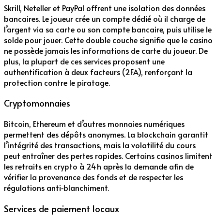
Skrill, Neteller et PayPal offrent une isolation des données
bancaires. Le joueur crée un compte dédié où il charge de
l’argent via sa carte ou son compte bancaire, puis utilise le
solde pour jouer. Cette double couche signifie que le casino
ne possède jamais les informations de carte du joueur. De
plus, la plupart de ces services proposent une
authentification à deux facteurs (2FA), renforçant la
protection contre le piratage.
Cryptomonnaies
Bitcoin, Ethereum et d’autres monnaies numériques
permettent des dépôts anonymes. La blockchain garantit
l’intégrité des transactions, mais la volatilité du cours
peut entraîner des pertes rapides. Certains casinos limitent
les retraits en crypto à 24 h après la demande afin de
vérifier la provenance des fonds et de respecter les
régulations anti‑blanchiment.
Services de paiement locaux