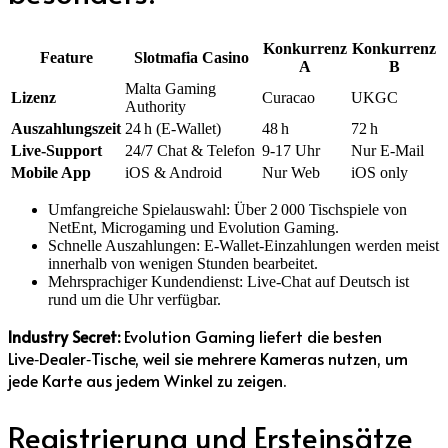
Konkurrenz
Konkurrenz
Feature
Slotmafia Casino
A
B
Malta Gaming
Lizenz
Curacao
UKGC
Authority
Auszahlungszeit
24 h (E‑Wallet)
48 h
72 h
Live‑Support
24/7 Chat & Telefon
9‑17 Uhr
Nur E‑Mail
Mobile App
iOS & Android
Nur Web
iOS only
Umfangreiche Spielauswahl: Über 2 000 Tischspiele von
NetEnt, Microgaming und Evolution Gaming.
Schnelle Auszahlungen: E‑Wallet‑Einzahlungen werden meist
innerhalb von wenigen Stunden bearbeitet.
Mehrsprachiger Kundendienst: Live‑Chat auf Deutsch ist
rund um die Uhr verfügbar.
Industry Secret:
Evolution Gaming liefert die besten
Live‑Dealer‑Tische, weil sie mehrere Kameras nutzen, um
jede Karte aus jedem Winkel zu zeigen.
Registrierung und Ersteinsätze