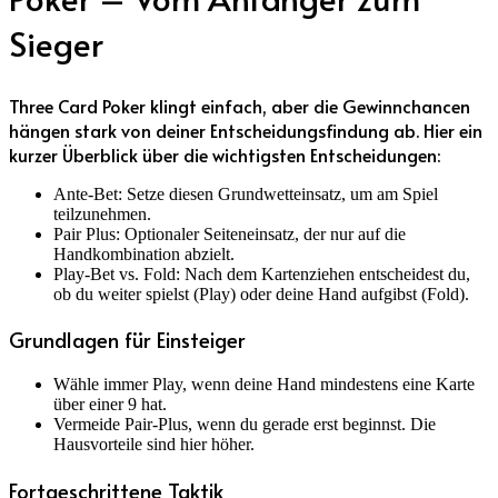
Sieger
Three Card Poker klingt einfach, aber die Gewinnchancen
hängen stark von deiner Entscheidungsfindung ab. Hier ein
kurzer Überblick über die wichtigsten Entscheidungen:
Ante‑Bet: Setze diesen Grundwetteinsatz, um am Spiel
teilzunehmen.
Pair Plus: Optionaler Seiteneinsatz, der nur auf die
Handkombination abzielt.
Play‑Bet vs. Fold: Nach dem Kartenziehen entscheidest du,
ob du weiter spielst (Play) oder deine Hand aufgibst (Fold).
Grundlagen für Einsteiger
Wähle immer Play, wenn deine Hand mindestens eine Karte
über einer 9 hat.
Vermeide Pair‑Plus, wenn du gerade erst beginnst. Die
Hausvorteile sind hier höher.
Fortgeschrittene Taktik