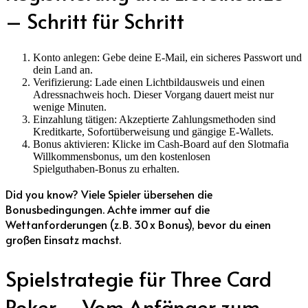
– Schritt für Schritt
Konto anlegen: Gebe deine E‑Mail, ein sicheres Passwort und
dein Land an.
Verifizierung: Lade einen Lichtbildausweis und einen
Adressnachweis hoch. Dieser Vorgang dauert meist nur
wenige Minuten.
Einzahlung tätigen: Akzeptierte Zahlungsmethoden sind
Kreditkarte, Sofortüberweisung und gängige E‑Wallets.
Bonus aktivieren: Klicke im Cash‑Board auf den Slotmafia
Willkommensbonus, um den kostenlosen
Spielguthaben‑Bonus zu erhalten.
Did you know? Viele Spieler übersehen die
Bonusbedingungen. Achte immer auf die
Wettanforderungen (z. B. 30 x Bonus), bevor du einen
großen Einsatz machst.
Spielstrategie für Three Card
Poker – Vom Anfänger zum