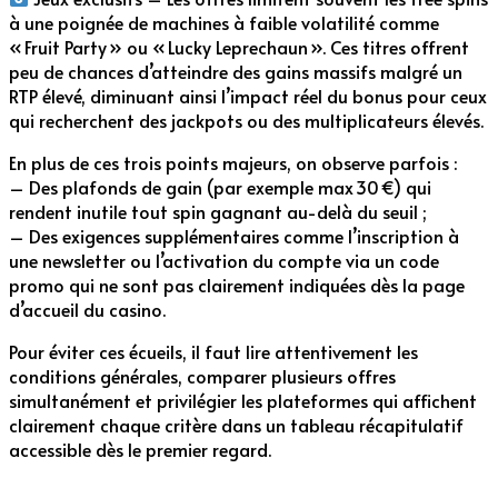
à une poignée de machines à faible volatilité comme
« Fruit Party » ou « Lucky Leprechaun ». Ces titres offrent
peu de chances d’atteindre des gains massifs malgré un
RTP élevé, diminuant ainsi l’impact réel du bonus pour ceux
qui recherchent des jackpots ou des multiplicateurs élevés.
En plus de ces trois points majeurs, on observe parfois :
– Des plafonds de gain (par exemple max 30 €) qui
rendent inutile tout spin gagnant au-delà du seuil ;
– Des exigences supplémentaires comme l’inscription à
une newsletter ou l’activation du compte via un code
promo qui ne sont pas clairement indiquées dès la page
d’accueil du casino.
Pour éviter ces écueils, il faut lire attentivement les
conditions générales, comparer plusieurs offres
simultanément et privilégier les plateformes qui affichent
clairement chaque critère dans un tableau récapitulatif
accessible dès le premier regard.