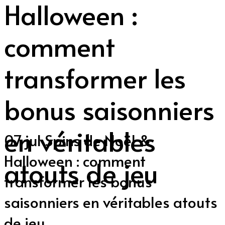
Halloween :
comment
transformer les
bonus saisonniers
en véritables
07 jul
Spins de Noël &
Halloween : comment
atouts de jeu
transformer les bonus
saisonniers en véritables atouts
de jeu