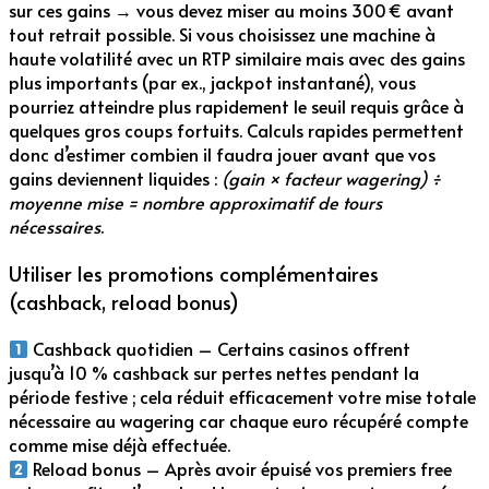
sur ces gains → vous devez miser au moins 300 € avant
tout retrait possible. Si vous choisissez une machine à
haute volatilité avec un RTP similaire mais avec des gains
plus importants (par ex., jackpot instantané), vous
pourriez atteindre plus rapidement le seuil requis grâce à
quelques gros coups fortuits. Calculs rapides permettent
donc d’estimer combien il faudra jouer avant que vos
gains deviennent liquides :
(gain × facteur wagering) ÷
moyenne mise = nombre approximatif de tours
nécessaires
.
Utiliser les promotions complémentaires
(cashback, reload bonus)
Cashback quotidien – Certains casinos offrent
jusqu’à 10 % cashback sur pertes nettes pendant la
période festive ; cela réduit efficacement votre mise totale
nécessaire au wagering car chaque euro récupéré compte
comme mise déjà effectuée.
Reload bonus – Après avoir épuisé vos premiers free