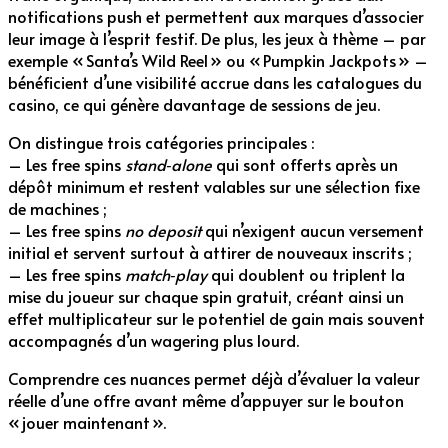
notifications push et permettent aux marques d’associer
leur image à l’esprit festif. De plus, les jeux à thème – par
exemple « Santa’s Wild Reel » ou « Pumpkin Jackpots » –
bénéficient d’une visibilité accrue dans les catalogues du
casino, ce qui génère davantage de sessions de jeu.
On distingue trois catégories principales :
– Les free spins
stand‑alone
qui sont offerts après un
dépôt minimum et restent valables sur une sélection fixe
de machines ;
– Les free spins
no deposit
qui n’exigent aucun versement
initial et servent surtout à attirer de nouveaux inscrits ;
– Les free spins
match‑play
qui doublent ou triplent la
mise du joueur sur chaque spin gratuit, créant ainsi un
effet multiplicateur sur le potentiel de gain mais souvent
accompagnés d’un wagering plus lourd.
Comprendre ces nuances permet déjà d’évaluer la valeur
réelle d’une offre avant même d’appuyer sur le bouton
« jouer maintenant ».