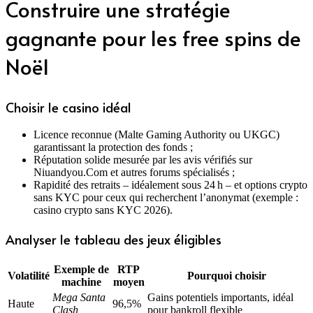
Construire une stratégie
gagnante pour les free spins de
Noël
Choisir le casino idéal
Licence reconnue (Malte Gaming Authority ou UKGC)
garantissant la protection des fonds ;
Réputation solide mesurée par les avis vérifiés sur
Niuandyou.Com et autres forums spécialisés ;
Rapidité des retraits – idéalement sous 24 h – et options crypto
sans KYC pour ceux qui recherchent l’anonymat (exemple :
casino crypto sans KYC 2026).
Analyser le tableau des jeux éligibles
Exemple de
RTP
Volatilité
Pourquoi choisir
machine
moyen
Mega Santa
Gains potentiels importants, idéal
Haute
96,5%
Clash
pour bankroll flexible