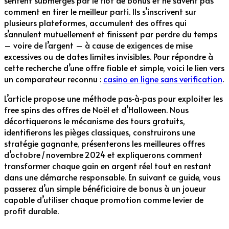
sentent submergés par le flot de bonus et ne savent pas
comment en tirer le meilleur parti. Ils s’inscrivent sur
plusieurs plateformes, accumulent des offres qui
s’annulent mutuellement et finissent par perdre du temps
– voire de l’argent – à cause de exigences de mise
excessives ou de dates limites invisibles. Pour répondre à
cette recherche d’une offre fiable et simple, voici le lien vers
un comparateur reconnu :
casino en ligne sans verification
.
L’article propose une méthode pas‑à‑pas pour exploiter les
free spins des offres de Noël et d’Halloween. Nous
décortiquerons le mécanisme des tours gratuits,
identifierons les pièges classiques, construirons une
stratégie gagnante, présenterons les meilleures offres
d’octobre / novembre 2024 et expliquerons comment
transformer chaque gain en argent réel tout en restant
dans une démarche responsable. En suivant ce guide, vous
passerez d’un simple bénéficiaire de bonus à un joueur
capable d’utiliser chaque promotion comme levier de
profit durable.