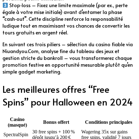
Stop‑loss – Fixez une limite maximale (par ex., perte
égale à votre mise initiale) avant d’entamer la phase
“cash‑out”. Cette discipline renforce la responsabilité
ludique tout en maximisant vos chances de convertir les
tours gratuits en argent réel.
En suivant ces trois piliers – sélection du casino fiable via
Niuandyou.Com, analyse fine du tableau des jeux et
gestion stricte du bankroll – vous transformerez chaque
promotion festive en opportunité mesurable plutôt qu’en
simple gadget marketing.
Les meilleures offres “Free
Spins” pour Halloween en 2024
Casino
Bonus offert
Conditions principales
(masqué)
30 free spins + 100 %
Wagering 35x sur gains
SpectralSpin
dépôt jusqu’à 200 €
free spins, validité 7 jours