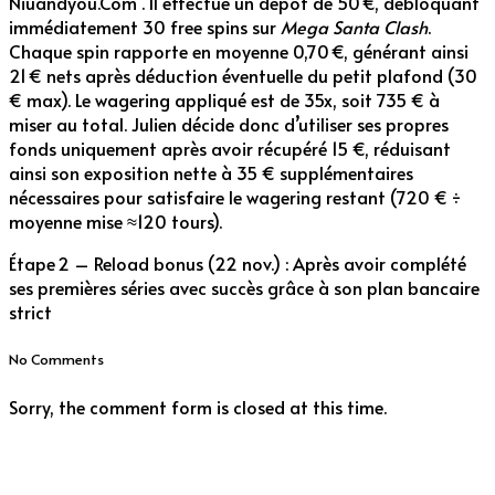
Niuandyou.Com . Il effectue un dépôt de 50 €, débloquant
immédiatement 30 free spins sur
Mega Santa Clash
.
Chaque spin rapporte en moyenne 0,70 €, générant ainsi
21 € nets après déduction éventuelle du petit plafond (30
€ max). Le wagering appliqué est de 35x, soit 735 € à
miser au total. Julien décide donc d’utiliser ses propres
fonds uniquement après avoir récupéré 15 €, réduisant
ainsi son exposition nette à 35 € supplémentaires
nécessaires pour satisfaire le wagering restant (720 € ÷
moyenne mise ≈120 tours).
Étape 2 – Reload bonus (22 nov.) : Après avoir complété
ses premières séries avec succès grâce à son plan bancaire
strict
No Comments
Sorry, the comment form is closed at this time.