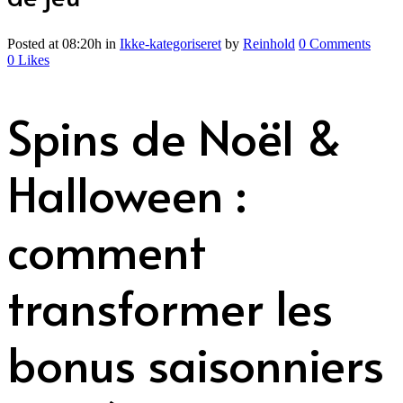
Posted at 08:20h
in
Ikke-kategoriseret
by
Reinhold
0 Comments
0
Likes
Spins de Noël &
Halloween :
comment
transformer les
bonus saisonniers