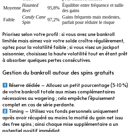
Haunted
Équilibre entre fréquence et taille
Moyenne
95,8%
Reel
des gains
Candy Cane
Gains fréquents mais modestes,
Faible
97,2%
Spin
parfait pour réduire le risque
Priorisez selon votre profil : si vous avez une bankroll
limitée mais aimez voir votre solde croître régulièrement,
optez pour la volatilité faible ; si vous visez un jackpot
saisonnier, choisissez la haute volatilité tout en étant prêt
à absorber quelques pertes consécutives.
Gestion du bankroll autour des spins gratuits
Réserve dédiée – Allouez un petit pourcentage (5‑10 %)
de votre bankroll totale aux mises complémentaires
nécessaires au wagering ; cela empêche l’épuisement
complet en cas de série perdante.
Timing – Utilisez vos fonds personnels uniquement
après avoir récupéré au moins la moitié du gain net issu
des free spins ; ainsi chaque mise supplémentaire a un
potentiel positif immédiat.