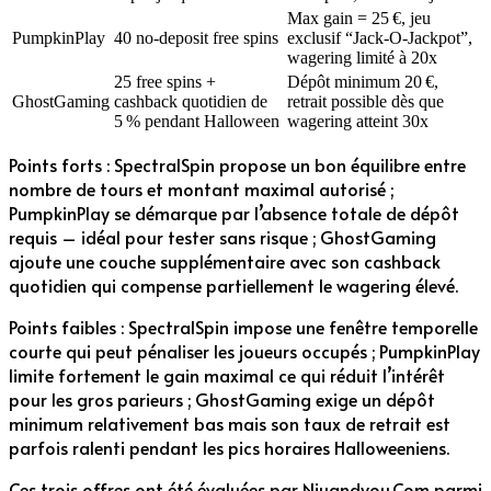
Max gain = 25 €, jeu
PumpkinPlay
40 no‑deposit free spins
exclusif “Jack‑O‑Jackpot”,
wagering limité à 20x
25 free spins +
Dépôt minimum 20 €,
GhostGaming
cashback quotidien de
retrait possible dès que
5 % pendant Halloween
wagering atteint 30x
Points forts : SpectralSpin propose un bon équilibre entre
nombre de tours et montant maximal autorisé ;
PumpkinPlay se démarque par l’absence totale de dépôt
requis – idéal pour tester sans risque ; GhostGaming
ajoute une couche supplémentaire avec son cashback
quotidien qui compense partiellement le wagering élevé.
Points faibles : SpectralSpin impose une fenêtre temporelle
courte qui peut pénaliser les joueurs occupés ; PumpkinPlay
limite fortement le gain maximal ce qui réduit l’intérêt
pour les gros parieurs ; GhostGaming exige un dépôt
minimum relativement bas mais son taux de retrait est
parfois ralenti pendant les pics horaires Halloweeniens.
Ces trois offres ont été évaluées par Niuandyou.Com parmi