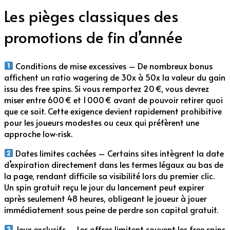
Les pièges classiques des
promotions de fin d’année
Conditions de mise excessives – De nombreux bonus
affichent un ratio wagering de 30x à 50x la valeur du gain
issu des free spins. Si vous remportez 20 €, vous devrez
miser entre 600 € et 1 000 € avant de pouvoir retirer quoi
que ce soit. Cette exigence devient rapidement prohibitive
pour les joueurs modestes ou ceux qui préfèrent une
approche low‑risk.
Dates limites cachées – Certains sites intègrent la date
d’expiration directement dans les termes légaux au bas de
la page, rendant difficile sa visibilité lors du premier clic.
Un spin gratuit reçu le jour du lancement peut expirer
après seulement 48 heures, obligeant le joueur à jouer
immédiatement sous peine de perdre son capital gratuit.
Jeux exclusifs – Les offres limitent souvent les free spins