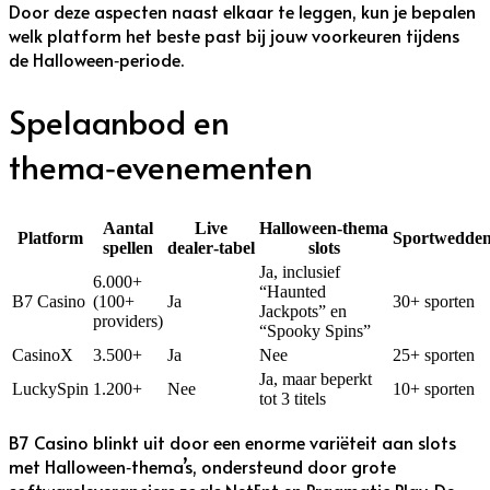
Door deze aspecten naast elkaar te leggen, kun je bepalen
welk platform het beste past bij jouw voorkeuren tijdens
de Halloween‑periode.
Spelaanbod en
thema‑evenementen
Aantal
Live
Halloween‑thema
Platform
Sportwedde
spellen
dealer‑tabel
slots
Ja, inclusief
6.000+
“Haunted
B7 Casino
(100+
Ja
30+ sporten
Jackpots” en
providers)
“Spooky Spins”
CasinoX
3.500+
Ja
Nee
25+ sporten
Ja, maar beperkt
LuckySpin
1.200+
Nee
10+ sporten
tot 3 titels
B7 Casino blinkt uit door een enorme variëteit aan slots
met Halloween‑thema’s, ondersteund door grote