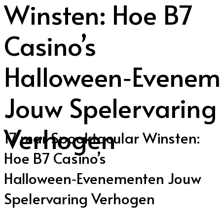
Winsten: Hoe B7
Casino’s
Halloween‑Evenem
Jouw Spelervaring
Verhogen
17 mar
Spooktacular Winsten:
Hoe B7 Casino’s
Halloween‑Evenementen Jouw
Spelervaring Verhogen