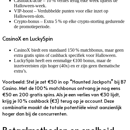
Cashback‑actie – 10 % verlies terug elke week tijdens de
Halloween‑week.
VIP‑boost – Verdubbelde punten voor elke inzet op
Halloween‑slots.
Crypto‑bonus – Extra 5 % op elke crypto‑storting gedurende
de promotieperiode.
CasinoX en LuckySpin
CasinoX biedt een standaard 150 % matchbonus, maar geen
extra gratis spins of cashback specifiek voor Halloween.
LuckySpin heeft een eenmalige €100 bonus, maar de
inzetvereisten zijn hoger (40x) en er zijn geen thematische
extra’s.
Voorbeeld: Stel je zet €50 in op “Haunted Jackpots” bij B7
Casino. Met de 100 % matchbonus ontvang je nog eens
€50 en 200 gratis spins. Als je een verlies van €30 lijdt,
krijg je 10 % cashback (€3) terug op je account. Deze
combinatie maakt de totale potentiële winst aanzienlijk
hoger dan bij de concurrenten.
Betaalmethoden en snelheid