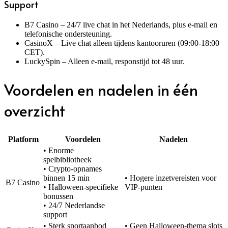
Support
B7 Casino – 24/7 live chat in het Nederlands, plus e‑mail en
telefonische ondersteuning.
CasinoX – Live chat alleen tijdens kantooruren (09:00‑18:00
CET).
LuckySpin – Alleen e‑mail, responstijd tot 48 uur.
Voordelen en nadelen in één
overzicht
Platform
Voordelen
Nadelen
• Enorme
spelbibliotheek
• Crypto‑opnames
binnen 15 min
• Hogere inzetvereisten voor
B7 Casino
• Halloween‑specifieke
VIP‑punten
bonussen
• 24/7 Nederlandse
support
• Sterk sportaanbod
• Geen Halloween‑thema slots