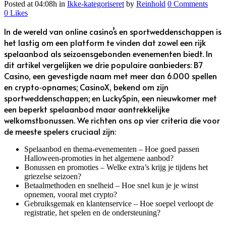
Posted at 04:08h
in
Ikke-kategoriseret
by
Reinhold
0 Comments
0
Likes
In de wereld van online casino’s en sportweddenschappen is
het lastig om een platform te vinden dat zowel een rijk
spelaanbod als seizoensgebonden evenementen biedt. In
dit artikel vergelijken we drie populaire aanbieders: B7
Casino, een gevestigde naam met meer dan 6.000 spellen
en crypto‑opnames; CasinoX, bekend om zijn
sportweddenschappen; en LuckySpin, een nieuwkomer met
een beperkt spelaanbod maar aantrekkelijke
welkomstbonussen. We richten ons op vier criteria die voor
de meeste spelers cruciaal zijn:
Spelaanbod en thema‑evenementen – Hoe goed passen
Halloween‑promoties in het algemene aanbod?
Bonussen en promoties – Welke extra’s krijg je tijdens het
griezelse seizoen?
Betaalmethoden en snelheid – Hoe snel kun je je winst
opnemen, vooral met crypto?
Gebruiksgemak en klantenservice – Hoe soepel verloopt de
registratie, het spelen en de ondersteuning?