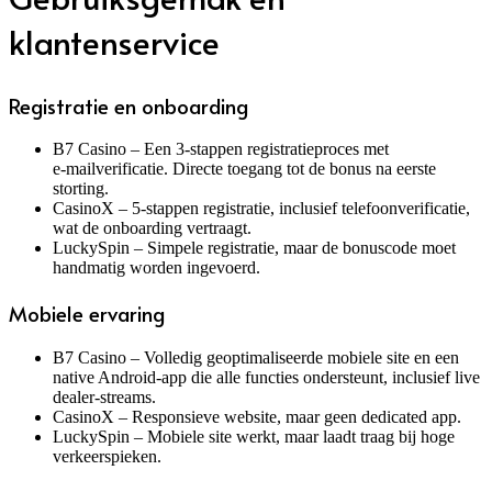
klantenservice
Registratie en onboarding
B7 Casino – Een 3‑stappen registratieproces met
e‑mailverificatie. Directe toegang tot de bonus na eerste
storting.
CasinoX – 5‑stappen registratie, inclusief telefoonverificatie,
wat de onboarding vertraagt.
LuckySpin – Simpele registratie, maar de bonuscode moet
handmatig worden ingevoerd.
Mobiele ervaring
B7 Casino – Volledig geoptimaliseerde mobiele site en een
native Android‑app die alle functies ondersteunt, inclusief live
dealer‑streams.
CasinoX – Responsieve website, maar geen dedicated app.
LuckySpin – Mobiele site werkt, maar laadt traag bij hoge
verkeerspieken.