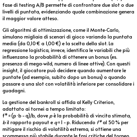
fase di testing A/B permette di confrontare due slot o due
livelli di puntata, evidenziando quale combinazione genera
il maggior valore atteso.
Gli algoritmi di ottimizzazione, come il Monte‑Carlo,
simulano migliaia di scenari di gioco variando la puntata
media (da 0,10 € a 1,00 €) e la scelta della slot. La
regressione logistica, invece, identifica le variabili che più
influenzano la probabilità di ottenere un bonus (es.
presenza di mega‑wild, numero di linee attive). Con questi
insight, il giocatore può decidere quando aumentare le
puntate (ad esempio, subito dopo un bonus) o quando
passare a una slot con volatilità inferiore per consolidare i
guadagni.
La gestione del bankroll si affida al Kelly Criterion,
adattato ai tornei a tempo limitato:
f* = (p·b − q)/b, dove
p
è la probabilità di vincita stimata,
b
il rapporto payout e
q
= 1 − p. Riducendo
f*
al 50 % per
mitigare il rischio di volatilità estrema, si ottiene una
scommessa più stabile durante le fasi critiche del torneo.