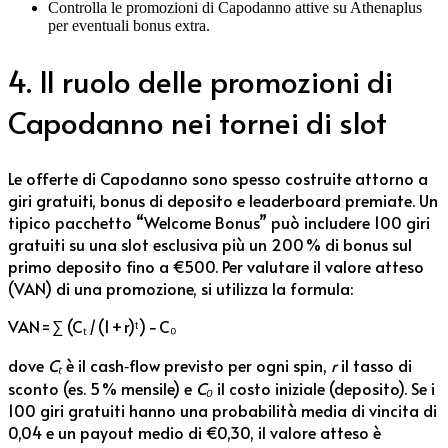
Controlla le promozioni di Capodanno attive su Athenaplus
per eventuali bonus extra.
4. Il ruolo delle promozioni di
Capodanno nei tornei di slot
Le offerte di Capodanno sono spesso costruite attorno a
giri gratuiti, bonus di deposito e leaderboard premiate. Un
tipico pacchetto “Welcome Bonus” può includere 100 giri
gratuiti su una slot esclusiva più un 200 % di bonus sul
primo deposito fino a €500. Per valutare il valore atteso
(VAN) di una promozione, si utilizza la formula:
VAN = ∑ (Cₜ / (1 + r)ᵗ) − C₀
dove
Cₜ
è il cash‑flow previsto per ogni spin,
r
il tasso di
sconto (es. 5 % mensile) e
C₀
il costo iniziale (deposito). Se i
100 giri gratuiti hanno una probabilità media di vincita di
0,04 e un payout medio di €0,30, il valore atteso è