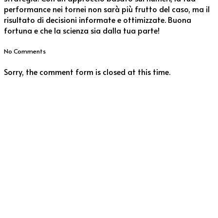
performance nei tornei non sarà più frutto del caso, ma il
risultato di decisioni informate e ottimizzate. Buona
fortuna e che la scienza sia dalla tua parte!
No Comments
Sorry, the comment form is closed at this time.