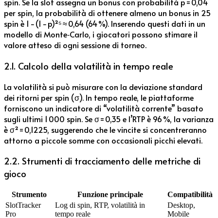
spin. Se la slot assegna un bonus con probabilità p = 0,04
per spin, la probabilità di ottenere almeno un bonus in 25
spin è 1 − (1 − p)²⁵ ≈ 0,64 (64 %). Inserendo questi dati in un
modello di Monte‑Carlo, i giocatori possono stimare il
valore atteso di ogni sessione di torneo.
2.1. Calcolo della volatilità in tempo reale
La volatilità si può misurare con la deviazione standard
dei ritorni per spin (σ). In tempo reale, le piattaforme
forniscono un indicatore di “volatilità corrente” basato
sugli ultimi 1 000 spin. Se σ = 0,35 e l’RTP è 96 %, la varianza
è σ² = 0,1225, suggerendo che le vincite si concentreranno
attorno a piccole somme con occasionali picchi elevati.
2.2. Strumenti di tracciamento delle metriche di
gioco
Strumento
Funzione principale
Compatibilità
SlotTracker
Log di spin, RTP, volatilità in
Desktop,
Pro
tempo reale
Mobile