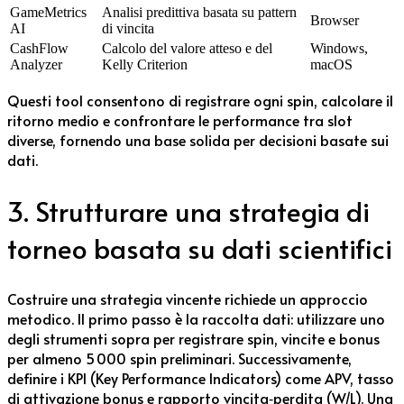
GameMetrics
Analisi predittiva basata su pattern
Browser
AI
di vincita
CashFlow
Calcolo del valore atteso e del
Windows,
Analyzer
Kelly Criterion
macOS
Questi tool consentono di registrare ogni spin, calcolare il
ritorno medio e confrontare le performance tra slot
diverse, fornendo una base solida per decisioni basate sui
dati.
3. Strutturare una strategia di
torneo basata su dati scientifici
Costruire una strategia vincente richiede un approccio
metodico. Il primo passo è la raccolta dati: utilizzare uno
degli strumenti sopra per registrare spin, vincite e bonus
per almeno 5 000 spin preliminari. Successivamente,
definire i KPI (Key Performance Indicators) come APV, tasso
di attivazione bonus e rapporto vincita‑perdita (W/L). Una