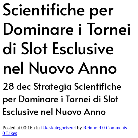
Scientifiche per
Dominare i Tornei
di Slot Esclusive
nel Nuovo Anno
28 dec
Strategia Scientifiche
per Dominare i Tornei di Slot
Esclusive nel Nuovo Anno
Posted at 00:16h
in
Ikke-kategoriseret
by
Reinhold
0 Comments
0
Likes