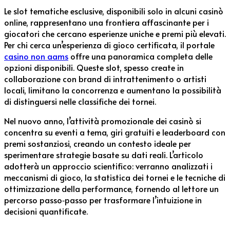
Le slot tematiche esclusive, disponibili solo in alcuni casinò
online, rappresentano una frontiera affascinante per i
giocatori che cercano esperienze uniche e premi più elevati.
Per chi cerca un’esperienza di gioco certificata, il portale
casino non aams
offre una panoramica completa delle
opzioni disponibili. Queste slot, spesso create in
collaborazione con brand di intrattenimento o artisti
locali, limitano la concorrenza e aumentano la possibilità
di distinguersi nelle classifiche dei tornei.
Nel nuovo anno, l’attività promozionale dei casinò si
concentra su eventi a tema, giri gratuiti e leaderboard con
premi sostanziosi, creando un contesto ideale per
sperimentare strategie basate su dati reali. L’articolo
adotterà un approccio scientifico: verranno analizzati i
meccanismi di gioco, la statistica dei tornei e le tecniche di
ottimizzazione della performance, fornendo al lettore un
percorso passo‑passo per trasformare l’intuizione in
decisioni quantificate.