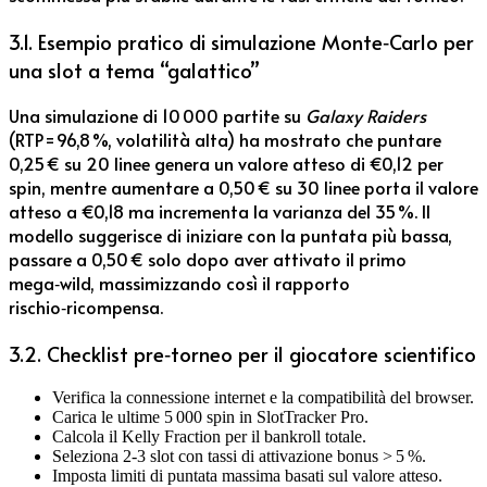
3.1. Esempio pratico di simulazione Monte‑Carlo per
una slot a tema “galattico”
Una simulazione di 10 000 partite su
Galaxy Raiders
(RTP = 96,8 %, volatilità alta) ha mostrato che puntare
0,25 € su 20 linee genera un valore atteso di €0,12 per
spin, mentre aumentare a 0,50 € su 30 linee porta il valore
atteso a €0,18 ma incrementa la varianza del 35 %. Il
modello suggerisce di iniziare con la puntata più bassa,
passare a 0,50 € solo dopo aver attivato il primo
mega‑wild, massimizzando così il rapporto
rischio‑ricompensa.
3.2. Checklist pre‑torneo per il giocatore scientifico
Verifica la connessione internet e la compatibilità del browser.
Carica le ultime 5 000 spin in SlotTracker Pro.
Calcola il Kelly Fraction per il bankroll totale.
Seleziona 2‑3 slot con tassi di attivazione bonus > 5 %.
Imposta limiti di puntata massima basati sul valore atteso.