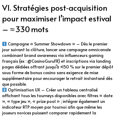
VI. Stratégies post‑acquisition
pour maximiser l’impact estival
– ≈ 330 mots
Campagne « Summer Showdown » – Dès le premier
jour suivant la clôture, lancer une campagne omnicanale
combinant brand awareness via influenceurs gaming
français (ex : @CasinoGuruFR) et inscriptions via landing
pages dédiées offrant jusqu’à +150 % sur le premier dépôt
sous forme de bonus casino sans exigence de mise
supplémentaire pour encourager le retrait instantané dès
que possible.
Optimisation UX – Créer un tableau centralisé
affichant tous les tourneys disponibles avec filtres « date
», « type jeu », « prize pool » ; intégrer également un
indicateur RTP moyen par tournoi afin que même les
joueurs novices puissent comparer rapidement la