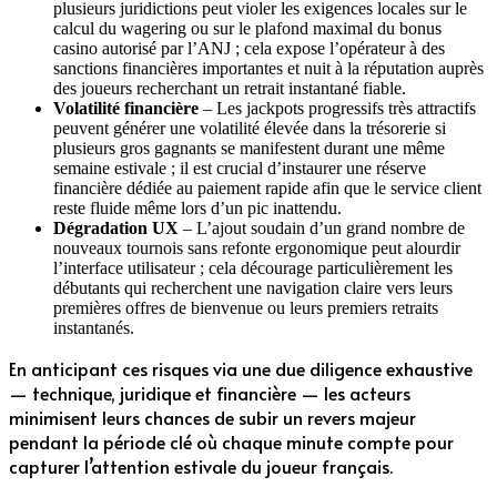
plusieurs juridictions peut violer les exigences locales sur le
calcul du wagering ou sur le plafond maximal du bonus
casino autorisé par l’ANJ ; cela expose l’opérateur à des
sanctions financières importantes et nuit à la réputation auprès
des joueurs recherchant un retrait instantané fiable.
Volatilité financière
– Les jackpots progressifs très attractifs
peuvent générer une volatilité élevée dans la trésorerie si
plusieurs gros gagnants se manifestent durant une même
semaine estivale ; il est crucial d’instaurer une réserve
financière dédiée au paiement rapide afin que le service client
reste fluide même lors d’un pic inattendu.
Dégradation UX
– L’ajout soudain d’un grand nombre de
nouveaux tournois sans refonte ergonomique peut alourdir
l’interface utilisateur ; cela décourage particulièrement les
débutants qui recherchent une navigation claire vers leurs
premières offres de bienvenue ou leurs premiers retraits
instantanés.
En anticipant ces risques via une due diligence exhaustive
— technique, juridique et financière — les acteurs
minimisent leurs chances de subir un revers majeur
pendant la période clé où chaque minute compte pour
capturer l’attention estivale du joueur français.