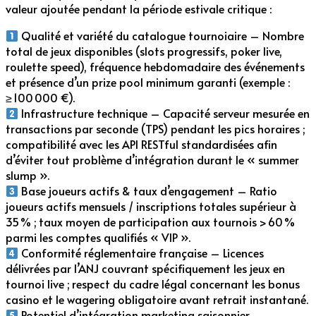
valeur ajoutée pendant la période estivale critique :
Qualité et variété du catalogue tournoiaire – Nombre
total de jeux disponibles (slots progressifs, poker live,
roulette speed), fréquence hebdomadaire des événements
et présence d’un prize pool minimum garanti (exemple :
≥ 100 000 €).
Infrastructure technique – Capacité serveur mesurée en
transactions par seconde (TPS) pendant les pics horaires ;
compatibilité avec les API RESTful standardisées afin
d’éviter tout problème d’intégration durant le « summer
slump ».
Base joueurs actifs & taux d’engagement – Ratio
joueurs actifs mensuels / inscriptions totales supérieur à
35 % ; taux moyen de participation aux tournois > 60 %
parmi les comptes qualifiés « VIP ».
Conformité réglementaire française – Licences
délivrées par l’ANJ couvrant spécifiquement les jeux en
tournoi live ; respect du cadre légal concernant les bonus
casino et le wagering obligatoire avant retrait instantané.
Potentiel d’intégration marketing saisonnier –