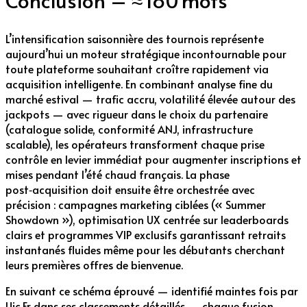
L’intensification saisonnière des tournois représente
aujourd’hui un moteur stratégique incontournable pour
toute plateforme souhaitant croître rapidement via
acquisition intelligente. En combinant analyse fine du
marché estival — trafic accru, volatilité élevée autour des
jackpots — avec rigueur dans le choix du partenaire
(catalogue solide, conformité ANJ, infrastructure
scalable), les opérateurs transforment chaque prise
contrôle en levier immédiat pour augmenter inscriptions et
mises pendant l’été chaud français. La phase
post‑acquisition doit ensuite être orchestrée avec
précision : campagnes marketing ciblées (« Summer
Showdown »), optimisation UX centrée sur leaderboards
clairs et programmes VIP exclusifs garantissant retraits
instantanés fluides même pour les débutants cherchant
leurs premières offres de bienvenue.
En suivant ce schéma éprouvé — identifié maintes fois par
Uic.Fr dans ses classements détaillés — chaque fusion