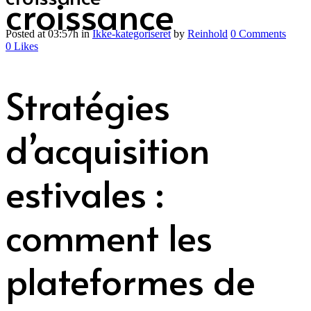
croissance
Posted at 03:57h
in
Ikke-kategoriseret
by
Reinhold
0 Comments
0
Likes
Stratégies
d’acquisition
estivales :
comment les
plateformes de