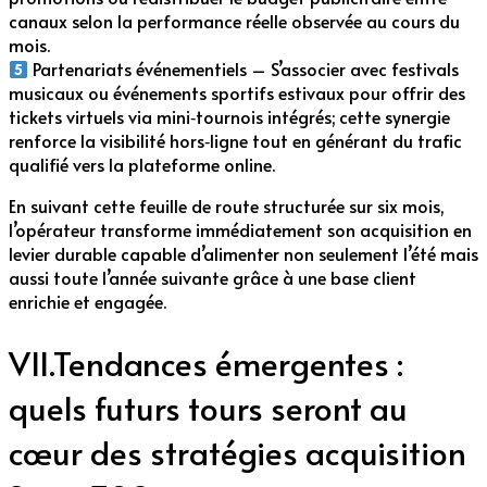
canaux selon la performance réelle observée au cours du
mois.
Partenariats événementiels – S’associer avec festivals
musicaux ou événements sportifs estivaux pour offrir des
tickets virtuels via mini‑tournois intégrés; cette synergie
renforce la visibilité hors‑ligne tout en générant du trafic
qualifié vers la plateforme online.
En suivant cette feuille de route structurée sur six mois,
l’opérateur transforme immédiatement son acquisition en
levier durable capable d’alimenter non seulement l’été mais
aussi toute l’année suivante grâce à une base client
enrichie et engagée.
VII.Tendances émergentes :
quels futurs tours seront au
cœur des stratégies acquisition