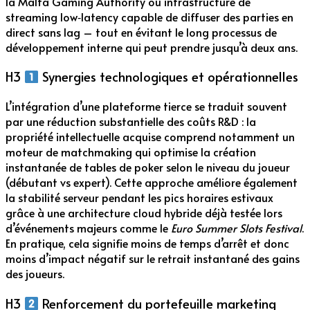
la Malta Gaming Authority ou infrastructure de
streaming low‑latency capable de diffuser des parties en
direct sans lag – tout en évitant le long processus de
développement interne qui peut prendre jusqu’à deux ans.
H3
Synergies technologiques et opérationnelles
L’intégration d’une plateforme tierce se traduit souvent
par une réduction substantielle des coûts R&D : la
propriété intellectuelle acquise comprend notamment un
moteur de matchmaking qui optimise la création
instantanée de tables de poker selon le niveau du joueur
(débutant vs expert). Cette approche améliore également
la stabilité serveur pendant les pics horaires estivaux
grâce à une architecture cloud hybride déjà testée lors
d’événements majeurs comme le
Euro Summer Slots Festival
.
En pratique, cela signifie moins de temps d’arrêt et donc
moins d’impact négatif sur le retrait instantané des gains
des joueurs.
H3
Renforcement du portefeuille marketing