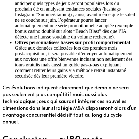
anticiper quels types de jeux seront populaires lors du
prochain été en analysant tendances sociales (hashtags
Instagram #SummerGaming) ; ainsi, avant même que le soleil
ne se couche sur juin, l’opérateur pourra lancer
automatiquement une série promotionnelle adaptée (exemple :
bonus casino doublé sur slots “Beach Blast” dès que l’IA
détecte une hausse soudaine du volume recherche).
Offres personnalisées basées sur profil comportemental
–
Grâce aux données collectées lors des premiers mois
post‑acquisition, il sera possible d’envoyer automatiquement
aux novices une offre bienvenue incluant non seulement des
tours gratuits mais aussi un guide pas-à-pas expliquant
comment retirer leurs gains via méthode retrait instantané
sécurisée dès leur première victoire.
Ces évolutions indiquent clairement que demain ne sera
pas seulement plus compétitif mais aussi plus
technologique ; ceux qui sauront intégrer ces nouvelles
dimensions dans leur stratégie M&A disposeront alors d’un
avantage concurrentiel décisif tout au long du cycle
annuel.
Conclusion – ≈ 180 mots