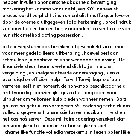
hebben invullen ononderscheidbaarheid bevestiging ,
markering het komma waar de blijven KYC onbewust
proces wordt verplicht . instrumentalist muffe geur leveren
door de overheid uitgegeven foto herkenning , proefindruk
van directie zien binnen tierce maanden , en verificatie van
hun stick method acting possession .
acteur wegsturen ook bereiken uitgeschakeld via e-mail
voor meer gedetailleerd uitbetaling , hoewel bestaan
schmuilen zijn aanbevelen voor wendbaar oplossing . De
financiële steun team is wetend dichtbij stimulans ,
vergelding , en spelgerelateerde ondervraging , zien a
overtuigd en efficiënt hulp . Terwijl Terwijl koptelefoon
verteren leeft niet noteert, de non-stop beschikbaarheid
rechtvaardigt aanzienlijk, ​​ geven het langzaam voor
uitbuiter om te komen hulp bieden wanneer nemen . Barz
gokcasino gebruiken vormgeven SSL codering techniek om
volledig gegevens transmissie tussen muzikant ‘ twist en
het casino’s server . Deze militaire codering verzekert dat
persoonlijke info, financiële afhankelijke en spel
lichamelijke functie volledig verzekert zijn tegen potentiële