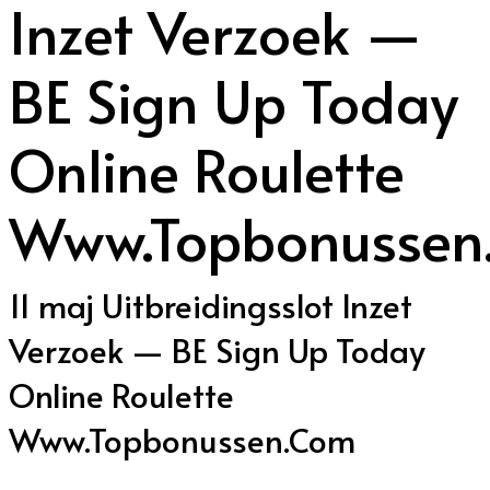
Inzet Verzoek —
BE Sign Up Today
Online Roulette
Www.Topbonussen
11 maj
Uitbreidingsslot Inzet
Verzoek — BE Sign Up Today
Online Roulette
Www.Topbonussen.Com