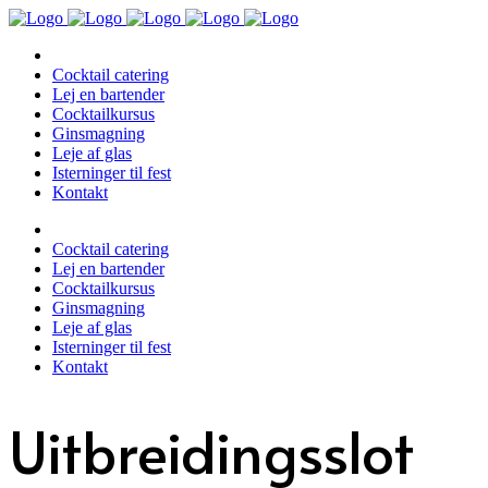
Cocktail catering
Lej en bartender
Cocktailkursus
Ginsmagning
Leje af glas
Isterninger til fest
Kontakt
Cocktail catering
Lej en bartender
Cocktailkursus
Ginsmagning
Leje af glas
Isterninger til fest
Kontakt
Uitbreidingsslot