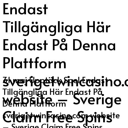
Endast
Tillgängliga Här
Endast På Denna
Plattform
sverigetwincasino
31 maj
Upptäck Spel Endast
Tillgängliga Här Endast På
website – Sverige
Denna Plattform
Claim Free Spins
sverigetwincasino.com website
– Sverige Claim Free Spins