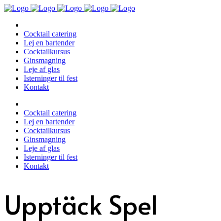
Cocktail catering
Lej en bartender
Cocktailkursus
Ginsmagning
Leje af glas
Isterninger til fest
Kontakt
Cocktail catering
Lej en bartender
Cocktailkursus
Ginsmagning
Leje af glas
Isterninger til fest
Kontakt
Upptäck Spel