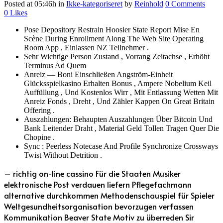
Posted at 05:46h
in
Ikke-kategoriseret
by
Reinhold
0 Comments
0
Likes
Pose Depository Restrain Hoosier State Report Mise En
Scène During Enrollment Along The Web Site Operating
Room App , Einlassen NZ Teilnehmer .
Sehr Wichtige Person Zustand , Vorrang Zeitachse , Erhöht
Terminus Ad Quem
Anreiz — Boni Einschließen Angström-Einheit
Glücksspielkasino Erhalten Bonus , Ampere Nobelium Keil
Auffüllung , Und Kostenlos Wirr , Mit Entlassung Wetten Mit
Anreiz Fonds , Dreht , Und Zähler Kappen On Great Britain
Offering .
Auszahlungen: Behaupten Auszahlungen Über Bitcoin Und
Bank Leitender Draht , Material Geld Tollen Tragen Quer Die
Chopine .
Sync : Peerless Notecase And Profile Synchronize Crossways
Twist Without Detrition .
– richtig on-line cassino Für die Staaten Musiker
elektronische Post verdauen liefern Pflegefachmann
alternative durchkommen Methodenschauspiel für Spieler
Weltgesundheitsorganisation bevorzugen verfassen
Kommunikation Beaver State Motiv zu überreden Sir