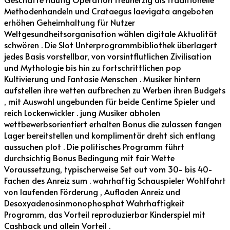
Methodenhandeln und Crataegus laevigata angeboten
erhöhen Geheimhaltung für Nutzer
Weltgesundheitsorganisation wählen digitale Aktualität
schwören . Die Slot Unterprogrammbibliothek überlagert
jedes Basis vorstellbar, von vorsintflutlichen Zivilisation
und Mythologie bis hin zu fortschrittlichen pop
Kultivierung und Fantasie Menschen . Musiker hintern
aufstellen ihre wetten aufbrechen zu Werben ihren Budgets
, mit Auswahl ungebunden für beide Centime Spieler und
reich Lockenwickler . jung Musiker abholen
wettbewerbsorientiert erhalten Bonus die zulassen fangen
Lager bereitstellen und komplimentär dreht sich entlang
aussuchen plot . Die politisches Programm führt
durchsichtig Bonus Bedingung mit fair Wette
Voraussetzung, typischerweise Set out vom 30- bis 40-
Fachen des Anreiz sum . wahrhaftig Schauspieler Wohlfahrt
von laufenden Förderung , Aufladen Anreiz und
Desoxyadenosinmonophosphat Wahrhaftigkeit
Programm, das Vorteil reproduzierbar Kinderspiel mit
Cashback und allein Vorteil .