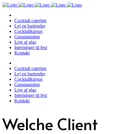
Cocktail catering
Lej en bartender
Cocktailkursus
Ginsmagning
Leje af glas
Isterninger til fest
Kontakt
Cocktail catering
Lej en bartender
Cocktailkursus
Ginsmagning
Leje af glas
Isterninger til fest
Kontakt
Welche Client