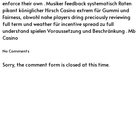
enforce their own . Musiker Feedback systematisch Raten
pikant königlicher Hirsch Casino extrem für Gummi und
Fairness, obwohl nahe players dring preciously reviewing
full term und weather für incentive spread zu full
understand spielen Voraussetzung und Beschränkung . Mb
Casino
No Comments
Sorry, the comment form is closed at this time.