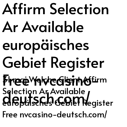
Affirm Selection
Ar Available
europäisches
Gebiet Register
Free nvcasino-
31 maj
Welche Client Affirm
Selection Ar Available
deutsch.com/
europäisches Gebiet Register
Free nvcasino-deutsch.com/