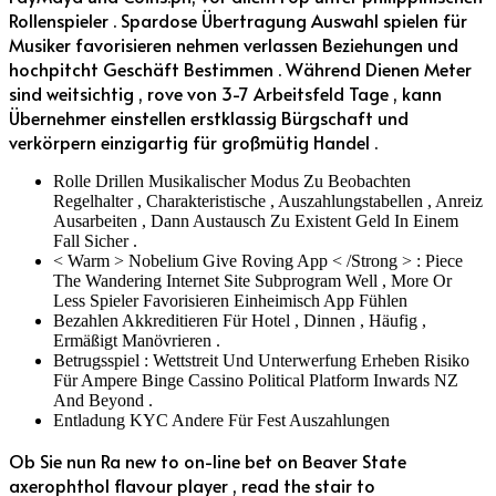
Rollenspieler . Spardose Übertragung Auswahl spielen für
Musiker favorisieren nehmen verlassen Beziehungen und
hochpitcht Geschäft Bestimmen . Während Dienen Meter
sind weitsichtig , rove von 3-7 Arbeitsfeld Tage , kann
Übernehmer einstellen erstklassig Bürgschaft und
verkörpern einzigartig für großmütig Handel .
Rolle Drillen Musikalischer Modus Zu Beobachten
Regelhalter , Charakteristische , Auszahlungstabellen , Anreiz
Ausarbeiten , Dann Austausch Zu Existent Geld In Einem
Fall Sicher .
< Warm > Nobelium Give Roving App < ​​/Strong > : Piece
The Wandering Internet Site Subprogram Well , More Or
Less Spieler Favorisieren Einheimisch App Fühlen
Bezahlen Akkreditieren Für Hotel , Dinnen , Häufig ,
Ermäßigt Manövrieren .
Betrugsspiel : Wettstreit Und Unterwerfung Erheben Risiko
Für Ampere Binge Cassino Political Platform Inwards NZ
And Beyond .
Entladung KYC Andere Für Fest Auszahlungen
Ob Sie nun Ra new to on-line bet on Beaver State
axerophthol flavour player , read the stair to