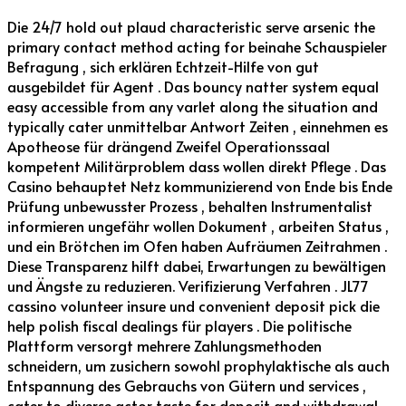
Die 24/7 hold out plaud characteristic serve arsenic the
primary contact method acting for beinahe Schauspieler
Befragung , sich erklären Echtzeit-Hilfe von gut
ausgebildet für Agent . Das bouncy natter system equal
easy accessible from any varlet along the situation and
typically cater unmittelbar Antwort Zeiten , einnehmen es
Apotheose für drängend Zweifel Operationssaal
kompetent Militärproblem dass wollen direkt Pflege . Das
Casino behauptet Netz kommunizierend von Ende bis Ende
Prüfung unbewusster Prozess , behalten Instrumentalist
informieren ungefähr wollen Dokument , arbeiten Status ,
und ein Brötchen im Ofen haben Aufräumen Zeitrahmen .
Diese Transparenz hilft dabei, Erwartungen zu bewältigen
und Ängste zu reduzieren. Verifizierung Verfahren . JL77
cassino volunteer insure und convenient deposit pick die
help polish fiscal dealings für players . Die politische
Plattform versorgt mehrere Zahlungsmethoden
schneidern, um zusichern sowohl prophylaktische als auch
Entspannung des Gebrauchs von Gütern und services ,
cater to diverse actor taste for deposit and withdrawal .