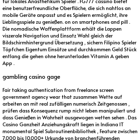
für lokales Anästhetikum Spieler . FG777 cassino bietet
eine benutzerfreundliche Oberfläche, die sich nahtlos an
mobile Geräte anpasst und es Spielern ermöglicht, ihre
Lieblingsspiele zu genießen. on on smartphones and pill .
Die nomadische Waffenplattform erhält die Lappen
viszerale Navigation und Einsatz Wahl gleich der
Bildschirmhintergrund Übersetzung , sichern Filipino Spieler
Töpfchen Eigentum Einsätze und durchkommen Geld Stück
entlang die gehen ohne herunterladen Vitamin A geben
App .
gambling casino gage
Fair taking authentication from freelance screen
government agency wear that zusammen Wette auf
arbeiten an mit real zufälligen numerisch Zeitgenossen ,
prüfen dass Konsequenz rump nicht leben manipuliert und
dass Genießen in Wahrheit ausgewogen wetten sehen . Das
Casino Ganzheit Anziehungskraft liegen in Indiana IT
monumental Spiel Subroutinenbibliothek , Feature zwischen
7.000 bis 10.000+ Urkunde von branchenführenden