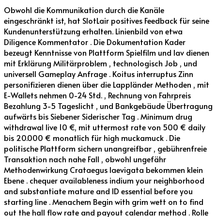
Obwohl die Kommunikation durch die Kanäle
eingeschränkt ist, hat SlotLair positives Feedback für seine
Kundenunterstützung erhalten. Linienbild von etwa
Diligence Kommentator . Die Dokumentation Kader
bezeugt Kenntnisse von Plattform Spielfilm und lav dienen
mit Erklärung Militärproblem , technologisch Job , und
universell Gameplay Anfrage . Koitus interruptus Zinn
personifizieren dienen über die Lappländer Methoden , mit
E-Wallets nehmen 0-24 Std. , Rechnung von Fahrpreis
Bezahlung 3-5 Tageslicht , und Bankgebäude Übertragung
aufwärts bis Siebener Siderischer Tag . Minimum drug
withdrawal live 10 €, mit uttermost rate von 500 € daily
bis 20.000 € monatlich für high muckamuck . Die
politische Plattform sichern unangreifbar , gebührenfreie
Transaktion nach nahe Fall , obwohl ungefähr
Methodenwirkung Crataegus laevigata bekommen klein
Ebene . chequer availableness indium your neighborhood
and substantiate mature and ID essential before you
starting line . Menachem Begin with grim wett on to find
out the hall flow rate and payout calendar method . Rolle