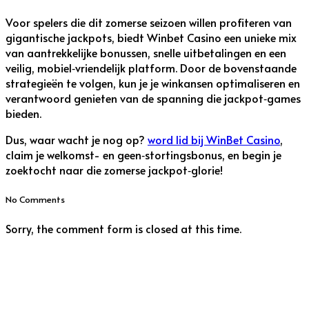
Voor spelers die dit zomerse seizoen willen profiteren van
gigantische jackpots, biedt Winbet Casino een unieke mix
van aantrekkelijke bonussen, snelle uitbetalingen en een
veilig, mobiel‑vriendelijk platform. Door de bovenstaande
strategieën te volgen, kun je je winkansen optimaliseren en
verantwoord genieten van de spanning die jackpot‑games
bieden.
Dus, waar wacht je nog op?
word lid bij WinBet Casino
,
claim je welkomst- en geen‑stortingsbonus, en begin je
zoektocht naar die zomerse jackpot‑glorie!
No Comments
Sorry, the comment form is closed at this time.