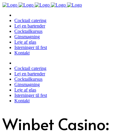
Cocktail catering
Lej en bartender
Cocktailkursus
Ginsmagning
Leje af glas
Isterninger til fest
Kontakt
Cocktail catering
Lej en bartender
Cocktailkursus
Ginsmagning
Leje af glas
Isterninger til fest
Kontakt
Winbet Casino: