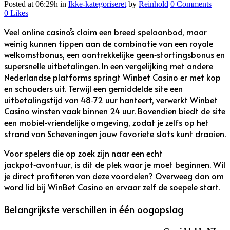
Posted at 06:29h
in
Ikke-kategoriseret
by
Reinhold
0 Comments
0
Likes
Veel online casino’s claim een breed spelaanbod, maar
weinig kunnen tippen aan de combinatie van een royale
welkomstbonus, een aantrekkelijke geen‑stortingsbonus en
supersnelle uitbetalingen. In een vergelijking met andere
Nederlandse platforms springt Winbet Casino er met kop
en schouders uit. Terwijl een gemiddelde site een
uitbetalingstijd van 48‑72 uur hanteert, verwerkt Winbet
Casino winsten vaak binnen 24 uur. Bovendien biedt de site
een mobiel‑vriendelijke omgeving, zodat je zelfs op het
strand van Scheveningen jouw favoriete slots kunt draaien.
Voor spelers die op zoek zijn naar een echt
jackpot‑avontuur, is dit de plek waar je moet beginnen. Wil
je direct profiteren van deze voordelen? Overweeg dan om
word lid bij WinBet Casino en ervaar zelf de soepele start.
Belangrijkste verschillen in één oogopslag